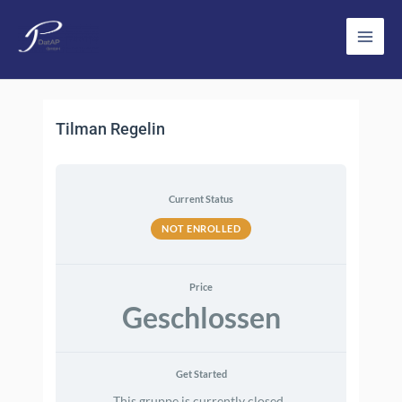
Zum
Inhalt
Main
springen
Men
Tilman Regelin
Current Status
NOT ENROLLED
Price
Geschlossen
Get Started
This gruppe is currently closed