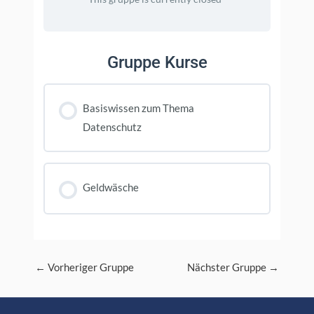
Gruppe Kurse
Basiswissen zum Thema
Datenschutz
KURS FORTSCHRITT
0% FERTIGGESTELLT
0/0 Schritte
Geldwäsche
KURS FORTSCHRITT
0% FERTIGGESTELLT
0/0 Schritte
Post
←
Vorheriger Gruppe
Nächster Gruppe
→
navigation