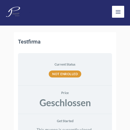
Zum
Inhalt
Main
springen
Men
Testfirma
Current Status
NOT ENROLLED
Price
Geschlossen
Get Started
This gruppe is currently closed