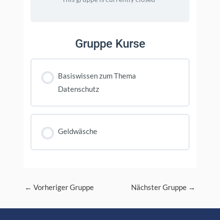
Gruppe Kurse
Basiswissen zum Thema
Datenschutz
KURS FORTSCHRITT
0% FERTIGGESTELLT
0/0 Schritte
Geldwäsche
KURS FORTSCHRITT
0% FERTIGGESTELLT
0/0 Schritte
Post
←
Vorheriger Gruppe
Nächster Gruppe
→
navigation