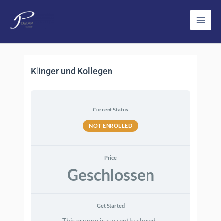
Zum
Inhalt
Main
springen
Men
Klinger und Kollegen
Current Status
NOT ENROLLED
Price
Geschlossen
Get Started
This gruppe is currently closed