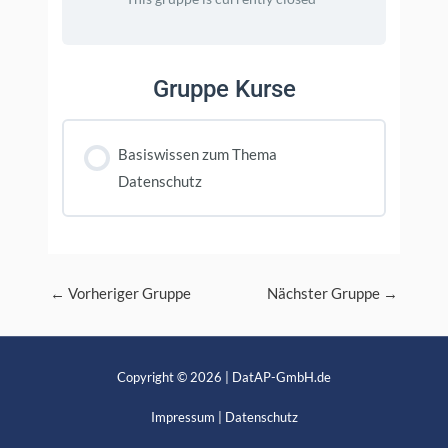
Gruppe Kurse
Basiswissen zum Thema
Datenschutz
KURS FORTSCHRITT
0% FERTIGGESTELLT
0/0 Schritte
Post
←
Vorheriger Gruppe
Nächster Gruppe
→
navigation
Copyright © 2026 | DatAP-GmbH.de
Impressum
|
Datenschutz