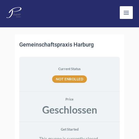
Zum
Inhalt
Main
springen
Men
Gemeinschaftspraxis Harburg
Current Status
NOT ENROLLED
Price
Geschlossen
Get Started
This gruppe is currently closed