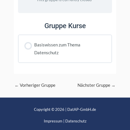
Gruppe Kurse
Basiswissen zum Thema
Datenschutz
KURS FORTSCHRITT
0% FERTIGGESTELLT
0/0 Schritte
Post
←
Vorheriger Gruppe
Nächster Gruppe
→
navigation
Copyright © 2026 | DatAP-GmbH.de
Impressum
|
Datenschutz