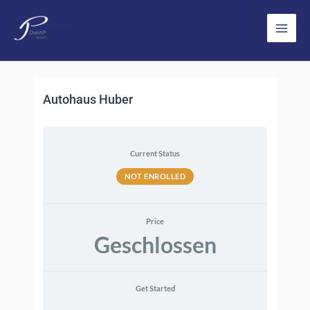
Zum
Inhalt
Main
springen
Men
Autohaus Huber
Current Status
NOT ENROLLED
Price
Geschlossen
Get Started