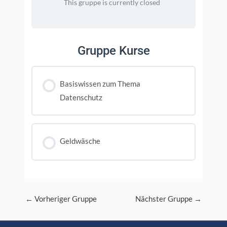
This gruppe is currently closed
Gruppe Kurse
Basiswissen zum Thema
Datenschutz
KURS FORTSCHRITT
0% FERTIGGESTELLT
0/0 Schritte
Geldwäsche
KURS FORTSCHRITT
0% FERTIGGESTELLT
0/0 Schritte
Post
←
Vorheriger Gruppe
Nächster Gruppe
→
navigation